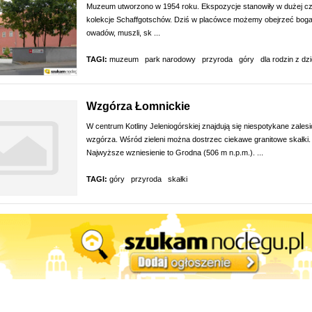
Muzeum utworzono w 1954 roku. Ekspozycje stanowiły w dużej cz
kolekcje Schaffgotschów. Dziś w placówce możemy obejrzeć boga
owadów, muszli, sk ...
TAGI:
muzeum
park narodowy
przyroda
góry
dla rodzin z dz
Wzgórza Łomnickie
W centrum Kotliny Jeleniogórskiej znajdują się niespotykane zales
wzgórza. Wśród zieleni można dostrzec ciekawe granitowe skałki.
Najwyższe wzniesienie to Grodna (506 m n.p.m.). ...
TAGI:
góry
przyroda
skałki