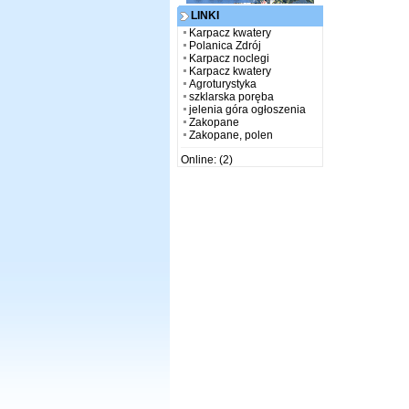
LINKI
Karpacz kwatery
Polanica Zdrój
Karpacz noclegi
Karpacz kwatery
Agroturystyka
szklarska poręba
jelenia góra ogłoszenia
Zakopane
Zakopane, polen
Online: (2)