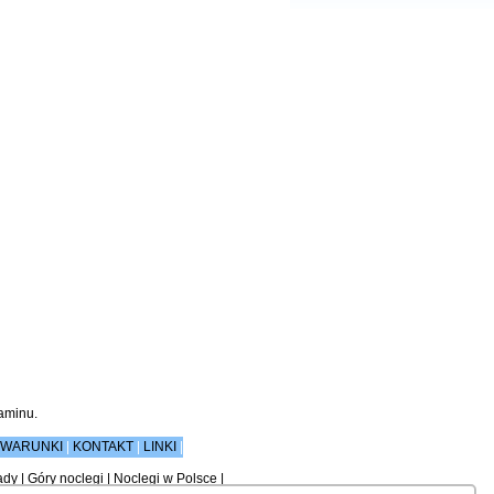
aminu
.
WARUNKI
|
KONTAKT
|
LINKI
|
ady
|
Góry noclegi
|
Noclegi w Polsce
|