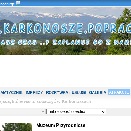
ngebirge
ATRAKCJE
EMATYCZNIE
IMPREZY
ROZRYWKA i USŁUGI
GALERIA
ejsca, które warto zobaczyć w Karkonoszach
Muzeum Przyrodnicze