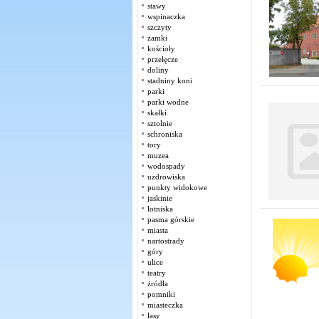
stawy
wspinaczka
szczyty
zamki
kościoły
przełęcze
doliny
stadniny koni
parki
parki wodne
skałki
sztolnie
schroniska
tory
muzea
wodospady
uzdrowiska
punkty widokowe
jaskinie
lotniska
pasma górskie
miasta
nartostrady
góry
ulice
teatry
żródła
pomniki
miasteczka
lasy