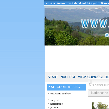
+
strona główna
+dodaj do ulubionych
Riese
START
NOCLEGI
MIEJSCOWOŚCI
T
Ciekawe mi
KATEGORIE MIEJSC
wszystkie atrakcje
zabytki
nartostrady
jeziora