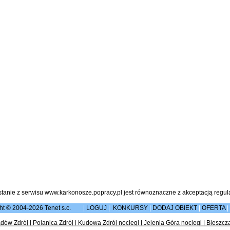
stanie z serwisu www.karkonosze.popracy.pl jest równoznaczne z akceptacją
regul
ht © 2004-2026 Tenet s.c.
|
LOGUJ
|
KONKURSY
|
DODAJ OBIEKT
|
OFERTA
|
dów Zdrój
|
Polanica Zdrój
|
Kudowa Zdrój noclegi
|
Jelenia Góra noclegi
|
Bieszcz