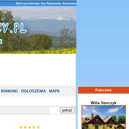
Dziś są imieniny: Izy, Rajmunda, Seweryna
Polecamy
RANKING
OGŁOSZENIA
MAPA
Willa Storczyk