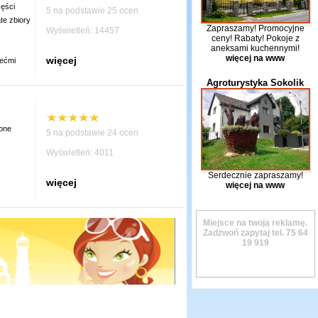
ęści
5 na podstawie 25 ocen
te zbiory
Zapraszamy! Promocyjne
Wyświetleń: 14457
ceny! Rabaty! Pokoje z
aneksami kuchennymi!
więcej na www
więcej
iećmi
Agroturystyka Sokolik
ione
5 na podstawie 24 ocen
Wyświetleń: 4011
Serdecznie zapraszamy!
więcej
więcej na www
Miejsce na twoją reklamę.
Zadzwoń zapytaj tel.
75 64
19 919