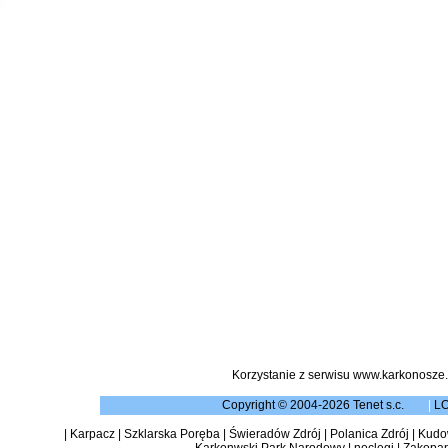
Korzystanie z serwisu www.karkonosze.
Copyright © 2004-2026 Tenet s.c.
|
L
|
Karpacz
|
Szklarska Poręba
|
Świeradów Zdrój
|
Polanica Zdrój
|
Kudow