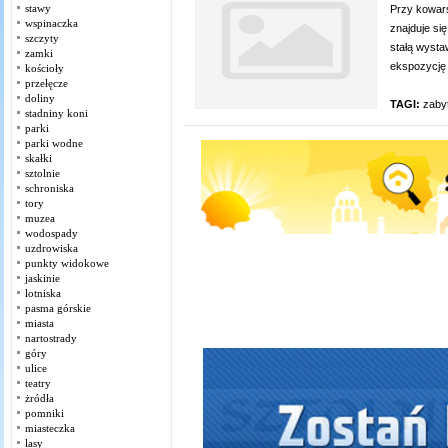
stawy
Przy kowars
wspinaczka
znajduje si
szczyty
stałą wysta
zamki
ekspozycję 
kościoły
przełęcze
doliny
TAGI:
zaby
stadniny koni
parki
parki wodne
skałki
sztolnie
schroniska
tory
muzea
wodospady
uzdrowiska
punkty widokowe
jaskinie
lotniska
pasma górskie
miasta
nartostrady
góry
ulice
teatry
żródła
pomniki
miasteczka
lasy