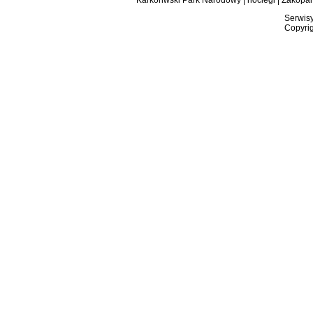
Karkonwski Park Narodowy
|
noclegi
|
Zakopa
Serwisy
Copyrig