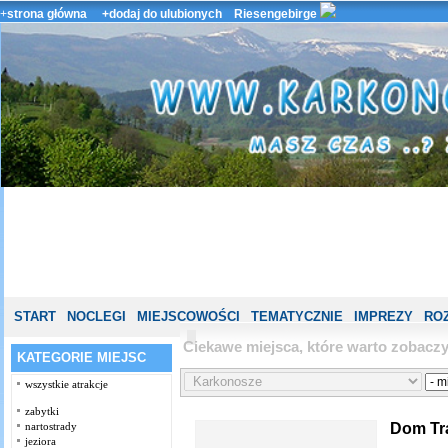
+
strona główna
+dodaj do ulubionych
Riesengebirge
START
NOCLEGI
MIEJSCOWOŚCI
TEMATYCZNIE
IMPREZY
ROZ
Ciekawe miejsca, które warto zobac
KATEGORIE MIEJSC
wszystkie atrakcje
zabytki
Dom Tra
nartostrady
jeziora