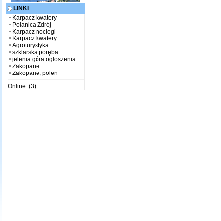
LINKI
Karpacz kwatery
Polanica Zdrój
Karpacz noclegi
Karpacz kwatery
Agroturystyka
szklarska poręba
jelenia góra ogłoszenia
Zakopane
Zakopane, polen
Online: (3)