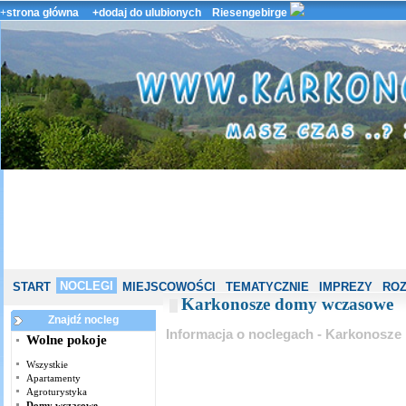
+
strona główna
+dodaj do ulubionych
Riesengebirge
NOCLEGI
START
MIEJSCOWOŚCI
TEMATYCZNIE
IMPREZY
ROZ
Karkonosze domy wczasowe
Znajdź nocleg
Informacja o noclegach - Karkonosze
Wolne pokoje
Wszystkie
Apartamenty
Agroturystyka
Domy wczasowe