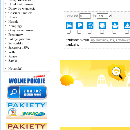
Domki letniskowe
Domy do wynajęcia
Gościńce i motele
cena od
do
zł
Hotele
Hostele
Kempingi
O.wypoczynkowe
Pensjonaty
Pokoje gościnne
szukane słowo
Schroniska
szukaj w
Sanatoria i SPA
Wille
Pałace
Zamki
Notatnik()