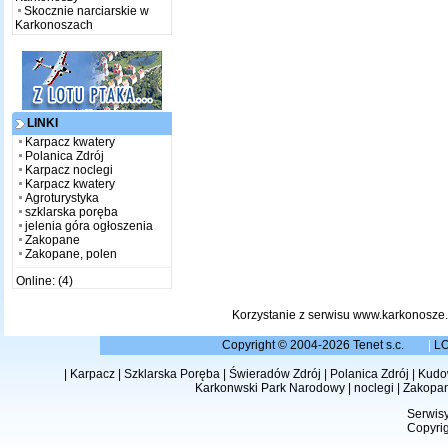
Skocznie narciarskie w
Karkonoszach
LINKI
Karpacz kwatery
Polanica Zdrój
Karpacz noclegi
Karpacz kwatery
Agroturystyka
szklarska poręba
jelenia góra ogłoszenia
Zakopane
Zakopane, polen
Online: (4)
Korzystanie z serwisu www.karkonosze.
Copyright © 2004-2026 Tenet s.c.
|
L
|
Karpacz
|
Szklarska Poręba
|
Świeradów Zdrój
|
Polanica Zdrój
|
Kudow
Karkonwski Park Narodowy
|
noclegi
|
Zakopa
Serwisy
Copyrig