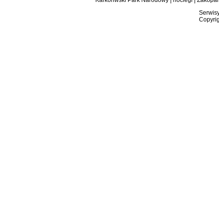
Karkonwski Park Narodowy
|
noclegi
|
Zakopa
Serwisy
Copyrig