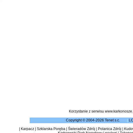
Korzystanie z serwisu www.karkonosze.
Copyright © 2004-2026 Tenet s.c.
|
L
|
Karpacz
|
Szklarska Poręba
|
Świeradów Zdrój
|
Polanica Zdrój
|
Kudow