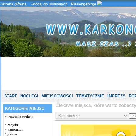
+
strona główna
+dodaj do ulubionych
Riesengebirge
START
NOCLEGI
MIEJSCOWOŚCI
TEMATYCZNIE
IMPREZY
ROZ
Ciekawe miejsca, które warto zobac
KATEGORIE MIEJSC
wszystkie atrakcje
zabytki
nartostrady
jeziora