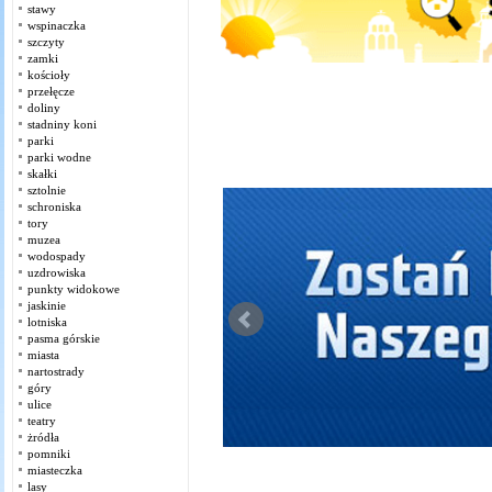
stawy
wspinaczka
szczyty
zamki
kościoły
przełęcze
doliny
stadniny koni
parki
parki wodne
skałki
sztolnie
schroniska
tory
muzea
wodospady
uzdrowiska
punkty widokowe
jaskinie
lotniska
pasma górskie
miasta
nartostrady
góry
ulice
teatry
żródła
pomniki
miasteczka
lasy