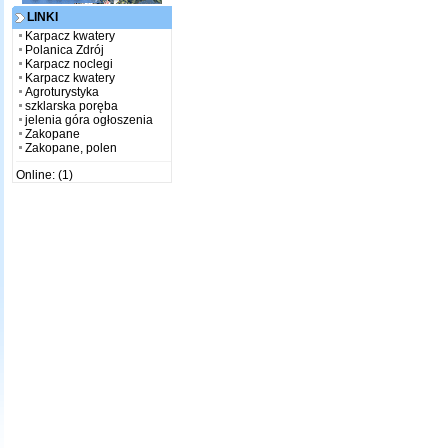
LINKI
Karpacz kwatery
Polanica Zdrój
Karpacz noclegi
Karpacz kwatery
Agroturystyka
szklarska poręba
jelenia góra ogłoszenia
Zakopane
Zakopane, polen
Online: (1)