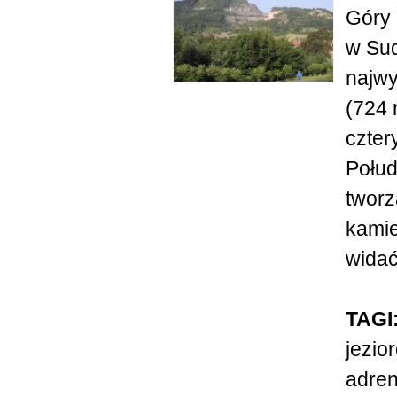
Góry 
w Sud
najw
(724 
czter
Połud
tworz
kamie
widać 
TAGI
jezio
adren