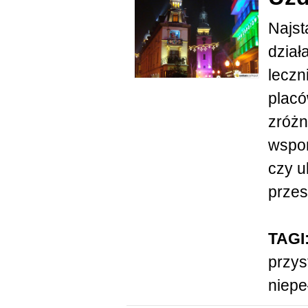
Najst
dział
leczn
placó
zróżn
wspo
czy u
przest
TAGI
przys
niep