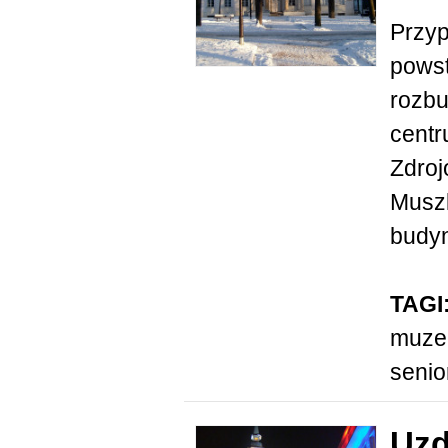
Przyp
powst
rozbu
centr
Zdroj
Muszl
budyn
TAGI
muz
senio
Uzd