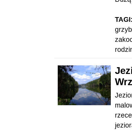
TAGI
grzyb
zako
rodzi
Jez
Wrz
Jezio
malow
rzece
jezio