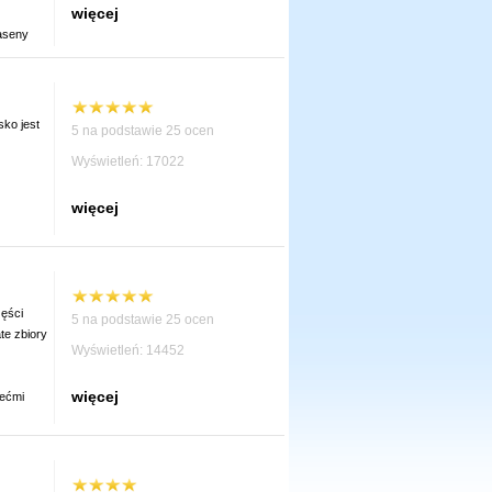
więcej
aseny
ko jest
5 na podstawie 25 ocen
Wyświetleń: 17022
więcej
ęści
5 na podstawie 25 ocen
te zbiory
Wyświetleń: 14452
więcej
iećmi