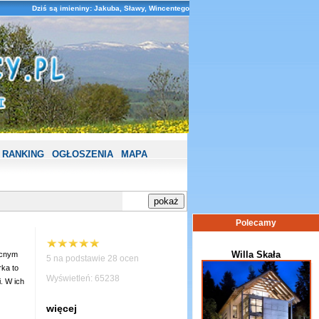
Dziś są imieniny: Jakuba, Sławy, Wincentego
RANKING
OGŁOSZENIA
MAPA
Polecamy
Willa Skała
ocnym
5 na podstawie 28 ocen
ka to
Wyświetleń: 65238
. W ich
więcej