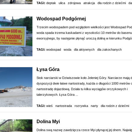
TAGI:
deptak
ulica
zdrojowa
atrakcja
dla rodzin z dziećmi
da
Wodospad Podgórnej
Trzecim wodospadem pod względem wielkości jest Wodospad Pod
woda spada trzema kaskadami z wysokości 10 metrów do basenu
eworsyjnego, by następnie płynąć uroczą doliną w kierunku Podgór
TAGI:
wodospad
woda
dla aktywnych
dla zakochanych
Łysa Góra
Stok narciarski w Dziwiszowie koło Jeleniej Góry. Narciarze mają 
dyspozycji dwie łatwe nartostrady, każda o długości 1000 metrów 
nartostradę dojazdową. Działa tu kilka wyciągów orczykowych i
talerzykowych. Łysa Góra ...
TAGI:
wieś
nartostrada
rozrywka
narty
dla rodzin z dziećmi
Dolina Myi
Dolina swą nazwę zawdzięcza rzece Myi płynącej jej dnem. Najwi