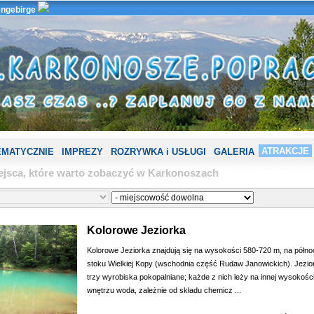
ngebirge
ATRAKCJE
EMATYCZNIE
IMPREZY
ROZRYWKA i USŁUGI
GALERIA
ejsca, które warto zobaczyć w Karkonoszach
Kolorowe Jeziorka
Kolorowe Jeziorka znajdują się na wysokości 580-720 m, na półn
stoku Wielkiej Kopy (wschodnia część Rudaw Janowickich). Jezior
trzy wyrobiska pokopalniane; każde z nich leży na innej wysokości
wnętrzu woda, zależnie od składu chemicz ...