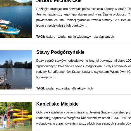
Jezioro Pilchowickie
Rozległe, kręte jezioro powstało po wzniesieniu zapory w latach 1
Jest to największy tego typu akwen wodny na Śląsku o długości 7 
powierzchni 240 ha. Poniżej hydroelektrownia o mocy 1200 kW. Jes
jedno z najpiękniejszych punktów ...
TAGI:
jezioro
woda
punkt widokowy
dla aktywnych
Stawy Podgórzyńskie
Duży zespół stawów hodowlanych o łącznej powierzchni około 100
zgrupowanych koło Sobieszowa i Podgórzyna. Kiedyś stanowiły w
rodziny Schaffgotschów. Stawy zasilane są wodami Wrzosówki i C
Na miejscu ...
TAGI:
woda
rozrywka
dla aktywnych
Kąpielisko Miejskie
Odkryte kąpielisko - basen miejski w Jeleniej Górze - powstało prz
Sudeckiej, naprzeciw Wzgórza Kościuszki, w latach 1933-1935. B
wybudowano z zachowaniem wszystkich ówczesnych standardów
...