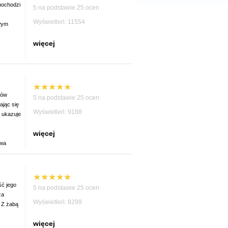
pochodzi
5 na podstawie 25 ocen
Wyświetleń: 11554
owym
więcej
tów
5 na podstawie 25 ocen
ając się
Wyświetleń: 9188
o ukazuje
więcej
owa
ść jego
5 na podstawie 25 ocen
za
Wyświetleń: 8299
 Z żabą
więcej