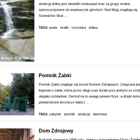
atrakcją doliny jest niewielki wodospad oraz są grupy skalne,
wykorzystywane do wspinaczek górskich. Nad Myją znajdują się
Szwedzkie Skał ...
TAGI:
woda
skałki
rozrywka
dolina
Pomnik Żabki
Pomnik Żabki znajduje się przed Domem Zdrojowym. Związana jes
legenda o żabie, która przez długi czas leżała przy jednym ze źróde
ulegała rozkładowi. Zwrócił na to uwagę pewien fizyk, a dzięki tem
potwierdzono lecznicze właści ...
TAGI:
zabytek
pomnik
atrakcja
darmowa
Dom Zdrojowy
Budynek powstał w 1899 roku, miejscu poprzedniego Domu Źródl