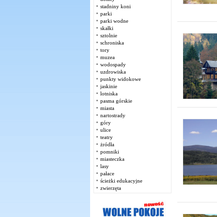
stadniny koni
parki
parki wodne
skałki
sztolnie
schroniska
tory
muzea
wodospady
uzdrowiska
punkty widokowe
jaskinie
lotniska
pasma górskie
miasta
nartostrady
góry
ulice
teatry
żródła
pomniki
miasteczka
lasy
pałace
ścieżki edukacyjne
zwierzęta