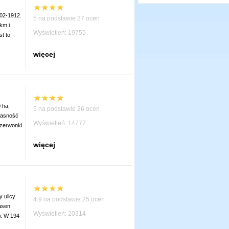
902-1912.
5 na podstawie 27 ocen
km i
Wyświetleń: 19755
t to
więcej
 ha,
5 na podstawie 26 ocen
łasność
Wyświetleń: 14777
zerwonki.
więcej
y ulicy
4.9 na podstawie 25 ocen
asen
Wyświetleń: 20314
. W 194