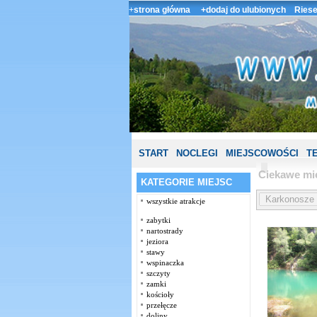
+
strona główna
+dodaj do ulubionych
Riese
START
NOCLEGI
MIEJSCOWOŚCI
T
Ciekawe mi
KATEGORIE MIEJSC
wszystkie atrakcje
zabytki
nartostrady
jeziora
stawy
wspinaczka
szczyty
zamki
kościoły
przełęcze
doliny