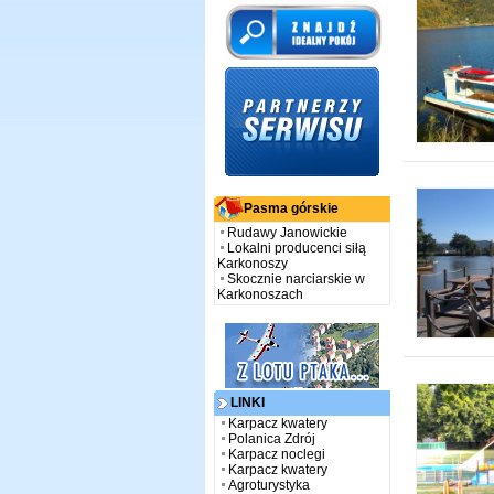
Pasma górskie
Rudawy Janowickie
Lokalni producenci siłą
Karkonoszy
Skocznie narciarskie w
Karkonoszach
LINKI
Karpacz kwatery
Polanica Zdrój
Karpacz noclegi
Karpacz kwatery
Agroturystyka