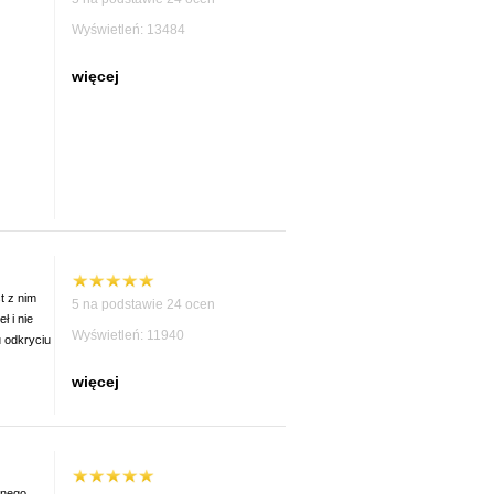
Wyświetleń: 13484
więcej
t z nim
5 na podstawie 24 ocen
ł i nie
Wyświetleń: 11940
u odkryciu
więcej
anego