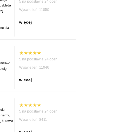
5 na podstawie 24 ocen
t składa
Wyświetleń: 11850
ej
więcej
ne dla
5 na podstawie 24 ocen
nisław"
Wyświetleń: 11046
e się
więcej
elu
5 na podstawie 24 ocen
 niemy,
Wyświetleń: 8411
, żurawie