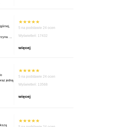
górnej,
5 na podstawie 24 ocen
Wyświetleń: 17432
zyna. ...
więcej
do
5 na podstawie 24 ocen
oraz jedną
Wyświetleń: 13568
więcej
ększą
5 na podstawie 24 ocen