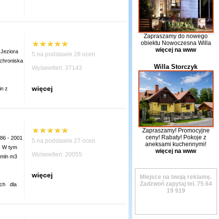
Zapraszamy do nowego
obiektu Nowoczesna Willa
więcej na www
Jeziora
5 na podstawie 28 ocen
schroniska
Willa Storczyk
Wyświetleń: 37143
więcej
in z
Zapraszamy! Promocyjne
ceny! Rabaty! Pokoje z
86 - 2001
5 na podstawie 27 ocen
aneksami kuchennymi!
. W tym
więcej na www
Wyświetleń: 20055
 mln m3
więcej
Miejsce na twoją reklamę.
Zadzwoń zapytaj tel.
75 64
ch
dla
19 919