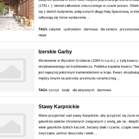
(1781 r. ), niemal całkowicie zniszczonego w czasie pożaru. Obiek
się z dwóch budynków, połączonych długą Halą Spacerową, w któr
odbywają się różne wydarzenia ...
TAGI:
zabytek
uzdrowisko
darmowa
dla seniora
przystosowa
niepe
Izerskie Garby
Wzniesienie w Wysokim Grzbiecie (1084 m n.p.m.), z żyłą kwarcu
eksploatowanego od średniowiecza. Pobliska kopalnia kwarcu "Sta
jest najwyżej położonym kamieniołomem w kraju. Kwarc eksploatuj
między innymi na potrzeby przemysłu ceramiczneg ...
TAGI:
szczyt
skały
dla aktywnych
darmowa
Stawy Karpnickie
Warto przyjechać nad stawy Karpnickie, aby przyjrzeć się życiu wi
gatunków ptaków chronionych związanych z wodą, jak np.: łabędź
wiele gatunków dzikich kaczek, bociany białe i czarne, czaple siwe
zwyczajne, perkoz dwuczuby i wiele ...