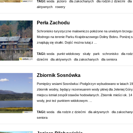
TAGI:
woda
jezioro
dla zakochanych
dla rodzin z dziećmi
dla
aktywnych
rowery
Perła Zachodu
Schronisko turystyczne malowniczo położone na urwistym brzegu 
Modrego na terenie Parku Krajobrazowego Doliny Bobru. Poniżej 
znajdują się skałki. Dojść można tutaj z ...
TAGI:
woda
punkt widokowy
skały
park
schronisko
dla rodz
dziećmi
dla aktywnych
dla zakochanych
dla seniora
Zbiornik Sosnówka
Pomiędzy wsiami Sosnówka i Podgórzyn wybudowano w latach 19
zbiornik wodny, będący rezerwuarem wody pitnej dla Jeleniej Góry
miejscu istniał zespół stawów hodowlanych. Zbiornik mieści ok. 14
wody, jest też punktem widokowym. ...
TAGI:
woda
dla rodzin z dziećmi
dla aktywnych
dla zakochany
seniora