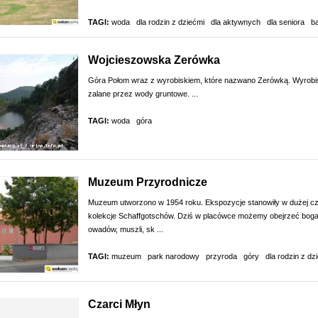
TAGI:
woda
dla rodzin z dziećmi
dla aktywnych
dla seniora
b
Wojcieszowska Zerówka
Góra Połom wraz z wyrobiskiem, które nazwano Zerówką. Wyrobis
zalane przez wody gruntowe. ...
TAGI:
woda
góra
Muzeum Przyrodnicze
Muzeum utworzono w 1954 roku. Ekspozycje stanowiły w dużej cz
kolekcje Schaffgotschów. Dziś w placówce możemy obejrzeć boga
owadów, muszli, sk ...
TAGI:
muzeum
park narodowy
przyroda
góry
dla rodzin z dz
Czarci Młyn