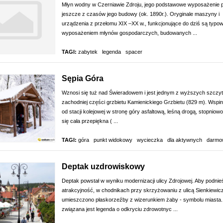
Młyn wodny w Czerniawie Zdroju, jego podstawowe wyposażenie 
jeszcze z czasów jego budowy (ok. 1890r.). Oryginale maszyny i
urządzenia z przełomu XIX –XX w., funkcjonujące do dziś są typ
wyposażeniem młynów gospodarczych, budowanych ...
TAGI:
zabytek
legenda
spacer
Sępia Góra
Wznosi się tuż nad Świeradowem i jest jednym z wyższych szczy
zachodniej części grzbietu Kamienickiego Grzbietu (829 m). Wspin
od stacji kolejowej w stronę góry asfaltową, leśną drogą, stopniow
się cała przepiękna ( ...
TAGI:
góra
punkt widokowy
wycieczka
dla aktywnych
darm
Deptak uzdrowiskowy
Deptak powstał w wyniku modernizacji ulicy Zdrojowej. Aby podnie
atrakcyjność, w chodnikach przy skrzyżowaniu z ulicą Sienkiewic
umieszczono płaskorzeźby z wizerunkiem żaby - symbolu miasta.
związana jest legenda o odkryciu zdrowotnyc ...