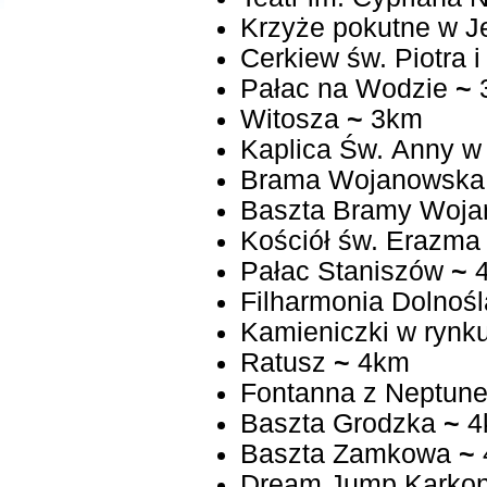
Krzyże pokutne w Je
Cerkiew św. Piotra 
Pałac na Wodzie
~
Witosza
~
3km
Kaplica Św. Anny w 
Brama Wojanowska
Baszta Bramy Woja
Kościół św. Erazma
Pałac Staniszów
~
4
Filharmonia Dolnoś
Kamieniczki w rynk
Ratusz
~
4km
Fontanna z Neptun
Baszta Grodzka
~
4
Baszta Zamkowa
~
Dream Jump Karko