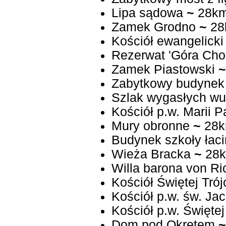
Lipa sądowa
~
28k
Zamek Grodno
~
28
Kościół ewangelicki
Rezerwat 'Góra Cho
Zamek Piastowski
~
Zabytkowy budynek
Szlak wygasłych w
Kościół p.w. Marii 
Mury obronne
~
28
Budynek szkoły łaci
Wieża Bracka
~
28
Willa barona von Ri
Kościół Świętej Trój
Kościół p.w. św. Ja
Kościół p.w. Świętej
Dom pod Okrętem
~