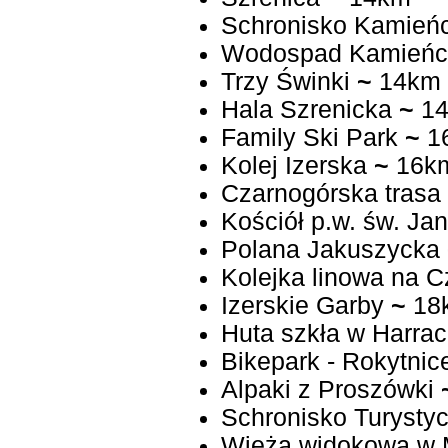
Schronisko Kamień
Wodospad Kamieńc
Trzy Świnki
~
14km
Hala Szrenicka
~
14
Family Ski Park
~
1
Kolej Izerska
~
16k
Czarnogórska trasa
Kościół p.w. św. Jan
Polana Jakuszycka
Kolejka linowa na 
Izerskie Garby
~
18
Huta szkła w Harrac
Bikepark - Rok
Alpaki z Proszówki
Schronisko Turysty
Wieża widokowa w 