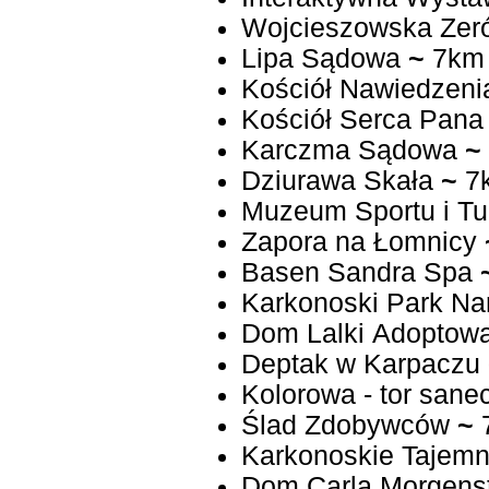
Wojcieszowska Ze
Lipa Sądowa
~
7km
Kościół Nawiedzen
Kościół Serca Pana
Karczma Sądowa
~
Dziurawa Skała
~
7
Muzeum Sportu i Tur
Zapora na Łomnicy
Basen Sandra Spa
Karkonoski Park N
Dom Lalki Adoptow
Deptak w Karpaczu
Kolorowa - tor san
Ślad Zdobywców
~
Karkonoskie Tajemn
Dom Carla Morgens