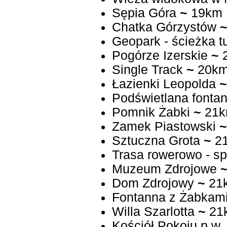
Sępia Góra
~
19km
Chatka Górzystów
Geopark - ścieżka t
Pogórze Izerskie
~
Single Track
~
20k
Łazienki Leopolda
~
Podświetlana fonta
Pomnik Żabki
~
21
Zamek Piastowski
~
Sztuczna Grota
~
2
Trasa rowerowo - spa
Muzeum Zdrojowe
Dom Zdrojowy
~
21
Fontanna z Żabkam
Willa Szarlotta
~
21
Kościół Pokoju p.w