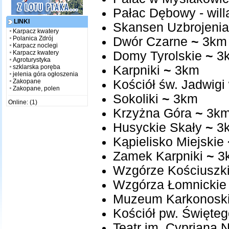
Pałac Dębowy - will
LINKI
Skansen Uzbrojenia
Karpacz kwatery
Polanica Zdrój
Dwór Czarne
~
3km
Karpacz noclegi
Karpacz kwatery
Domy Tyrolskie
~
3
Agroturystyka
szklarska poręba
Karpniki
~
3km
jelenia góra ogłoszenia
Zakopane
Kościół św. Jadwigi
Zakopane, polen
Sokoliki
~
3km
Online: (1)
Krzyżna Góra
~
3k
Husyckie Skały
~
3
Kąpielisko Miejskie
Zamek Karpniki
~
3
Wzgórze Kościuszk
Wzgórza Łomnickie
Muzeum Karkonosk
Kościół pw. Święte
Teatr im. Cypriana 