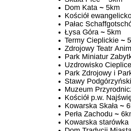
Dom Kata
~
5km
Kościół ewangelicko
Pałac Schaffgotsch
Łysa Góra
~
5km
Termy Cieplickie
~
5
Zdrojowy Teatr Anim
Park Miniatur Zaby
Uzdrowisko Cieplic
Park Zdrojowy i Par
Stawy Podgórzyńsk
Muzeum Przyrodni
Kościół p.w. Najświ
Kowarska Skała
~
6
Perła Zachodu
~
6k
Kowarska starówka
Dom Tradycji Miast