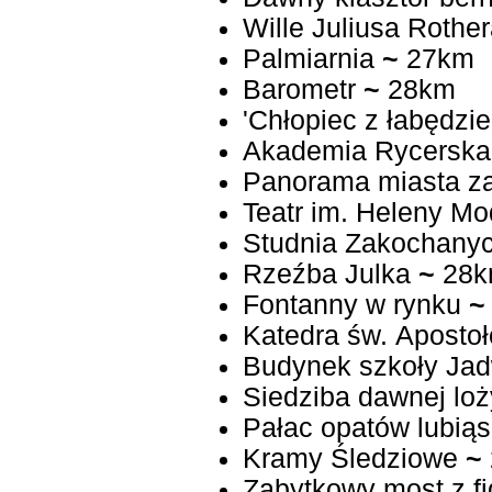
Wille Juliusa Rothe
Palmiarnia
~
27km
Barometr
~
28km
'Chłopiec z łabędzie
Akademia Rycerska
Panorama miasta za
Teatr im. Heleny Mo
Studnia Zakochany
Rzeźba Julka
~
28k
Fontanny w rynku
~
Katedra św. Apostoł
Budynek szkoły Jad
Siedziba dawnej lo
Pałac opatów lubiąs
Kramy Śledziowe
~
Zabytkowy most z f