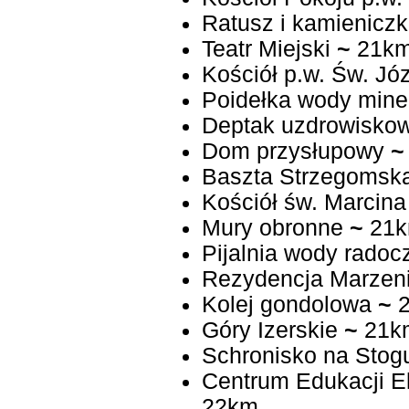
Ratusz i kamieniczk
Teatr Miejski
~
21k
Kościół p.w. Św. J
Poidełka wody mine
Deptak uzdrowisko
Dom przysłupowy
~
Baszta Strzegomsk
Kościół św. Marcina
Mury obronne
~
21
Pijalnia wody radoc
Rezydencja Marzen
Kolej gondolowa
~
2
Góry Izerskie
~
21k
Schronisko na Stog
Centrum Edukacji E
22km