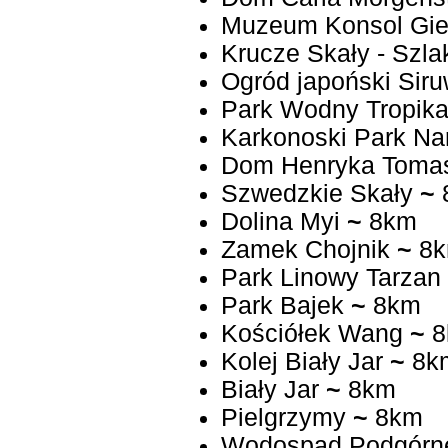
Muzeum Konsol Gie
Krucze Skały - Szla
Ogród japoński Siru
Park Wodny Tropika
Karkonoski Park N
Dom Henryka Toma
Szwedzkie Skały
~
Dolina Myi
~
8km
Zamek Chojnik
~
8
Park Linowy Tarzan
Park Bajek
~
8km
Kościółek Wang
~
8
Kolej Biały Jar
~
8k
Biały Jar
~
8km
Pielgrzymy
~
8km
Wodospad Podgórn