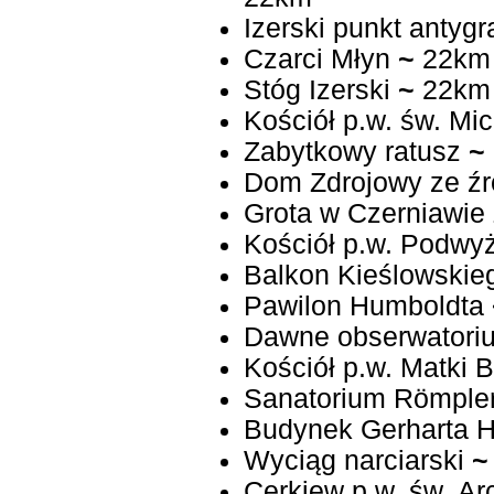
Izerski punkt antygr
Czarci Młyn
~
22km
Stóg Izerski
~
22km
Kościół p.w. św. Mi
Zabytkowy ratusz
~
Dom Zdrojowy ze źr
Grota w Czerniawie 
Kościół p.w. Podwy
Balkon Kieślowskie
Pawilon Humboldta
Dawne obserwatori
Kościół p.w. Matki 
Sanatorium Römple
Budynek Gerharta 
Wyciąg narciarski
~
Cerkiew p.w. św. Ar