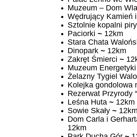
Muzeum – Dom Wlas
Wędrujący Kamień i
Sztolnie kopalni piry
Paciorki
~
12km
Stara Chata Walońs
Dinopark
~
12km
Zakręt Śmierci
~
12
Muzeum Energetyki
Żelazny Tygiel Walo
Kolejka gondolowa 
Rezerwat Przyrody 
Leśna Huta
~
12km
Sowie Skały
~
12k
Dom Carla i Gerha
12km
Park Ducha Gór
~
1