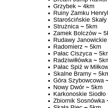
Grzybek
~
4km
Ruiny Zamku Henry
Starościńskie Skały
Strużnica
~
5km
Zamek Bolczów
~
5
Rudawy Janowickie
Radomierz
~
5km
Pałac Ciszyca
~
5k
Radziwiłłówka
~
5k
Pałac Spiż w Miłkow
Skalne Bramy
~
5k
Góra Szybowcowa
Nowy Dwór
~
5km
Karkonoskie Siodło
Zbiornik Sosnówka
Skała Piec
~
5km