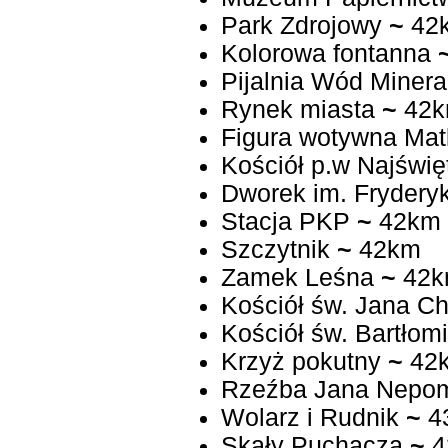
Park Zdrojowy
~
42
Kolorowa fontanna
Pijalnia Wód Minera
Rynek miasta
~
42
Figura wotywna Matk
Kościół p.w Najświ
Dworek im. Frydery
Stacja PKP
~
42km
Szczytnik
~
42km
Zamek Leśna
~
42k
Kościół św. Jana Ch
Kościół św. Bartłomi
Krzyż pokutny
~
42
Rzeźba Jana Nepo
Wolarz i Rudnik
~
4
Skały Puchacza
~
4