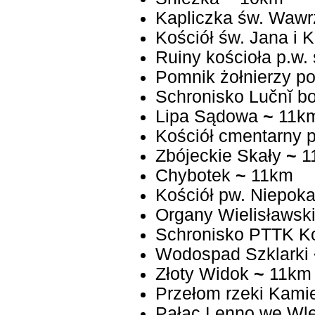
Kapliczka św. Wawr
Kościół św. Jana i 
Ruiny kościoła p.w.
Pomnik żołnierzy po
Schronis
Lipa Sądowa
~
11k
Kościół cmentarny 
Zbójeckie Skały
~
1
Chybotek
~
11km
Kościół pw. Niepok
Organy Wielisławsk
Schronisko PTTK 
Wodospad Szklarki
Złoty Widok
~
11km
Przełom rzeki Kami
Pałac Lenno we Wle