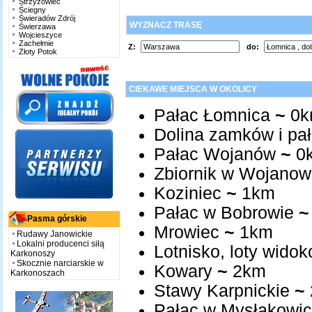
Strzyżowiec
Ściegny
Świeradów Zdrój
WYZNACZ TRASĘ
Świerzawa
Wojcieszyce
Zachełmie
Z:
do:
Złoty Potok
CIEKAWE MIEJSCA W OKOLICY
Pałac Łomnica
~
0k
Dolina zamków i pał
Pałac Wojanów
~
0
Zbiornik w Wojanow
Koziniec
~
1km
Pałac w Bobrowie
~
Pasma górskie
Mrowiec
~
1km
Rudawy Janowickie
Lokalni producenci siłą
Lotnisko, loty wido
Karkonoszy
Skocznie narciarskie w
Kowary
~
2km
Karkonoszach
Stawy Karpnickie
~
Pałac w Mysłakowi