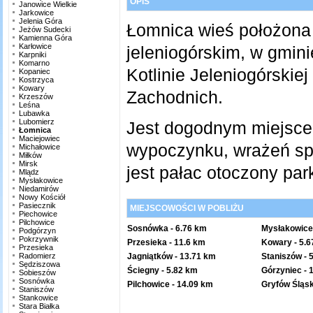
OPIS
Janowice Wielkie
Jarkowice
Jelenia Góra
Łomnica wieś położona
Jeżów Sudecki
Kamienna Góra
Karłowice
jeleniogórskim, w gmin
Karpniki
Komarno
Kotlinie Jeleniogórski
Kopaniec
Kostrzyca
Kowary
Zachodnich.
Krzeszów
Leśna
Lubawka
Lubomierz
Jest dogodnym miejscem
Łomnica
Maciejowiec
wypoczynku, wrażeń spo
Michałowice
Miłków
Mirsk
jest pałac otoczony p
Mlądz
Mysłakowice
Niedamirów
Nowy Kościół
Pasiecznik
MIEJSCOWOŚCI W POBLIŻU
Piechowice
Pilchowice
Sosnówka
- 6.76 km
Mysłakowice
Podgórzyn
Pokrzywnik
Przesieka
- 11.6 km
Kowary
- 5.
Przesieka
Radomierz
Jagniątków
- 13.71 km
Staniszów
- 
Sędziszowa
Ściegny
- 5.82 km
Górzyniec
- 
Sobieszów
Sosnówka
Pilchowice
- 14.09 km
Gryfów Śląsk
Staniszów
Stankowice
Stara Białka