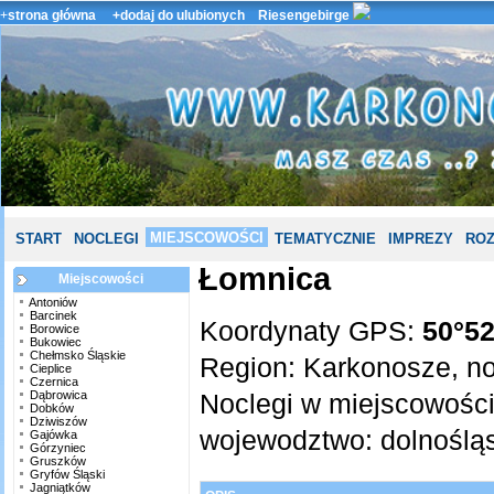
+
strona główna
+dodaj do ulubionych
Riesengebirge
MIEJSCOWOŚCI
START
NOCLEGI
TEMATYCZNIE
IMPREZY
ROZ
Łomnica
Miejscowości
Antoniów
Barcinek
Koordynaty GPS:
50°52
Borowice
Bukowiec
Chełmsko Śląskie
Region:
Karkonosze
,
no
Cieplice
Czernica
Dąbrowica
Noclegi w miejscowośc
Dobków
Dziwiszów
wojewodztwo:
dolnoślą
Gajówka
Górzyniec
Gruszków
Gryfów Śląski
Jagniątków