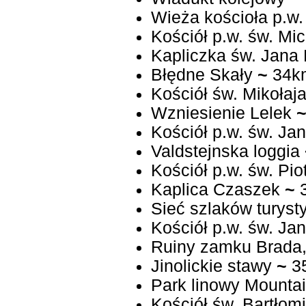
Wieża kościoła p.w
Kościół p.w. św. Mi
Kapliczka św. Jan
Błędne Skały
~
34k
Kościół św. Mikołaj
Wzniesienie Lelek
Kościół p.w. św. Jan
Valdstejnska loggia
Kościół p.w. św. Pio
Kaplica Czaszek
~
Sieć szlaków turyst
Kościół p.w. św. Jan
Ruiny zamku Brada,
Jinolickie stawy
~
3
Park linowy Mounta
Kościół św. Bartłomi