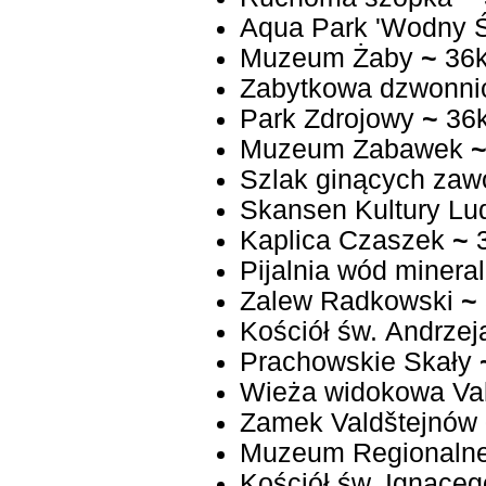
Aqua Park 'Wodny Ś
Muzeum Żaby
~
36
Zabytkowa dzwonni
Park Zdrojowy
~
36
Muzeum Zabawek
Szlak ginących za
Skansen Kultury Lu
Kaplica Czaszek
~
Pijalnia wód minera
Zalew Radkowski
~
Kościół św. Andrzej
Prachowskie Skały
Wieża widokowa Val
Zamek Valdštejnów
Muzeum Regionalne 
Kościół św. Ignaceg