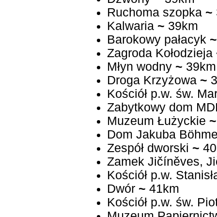
Ruchoma szopka
~
Kalwaria
~
39km
Barokowy pałacyk
~
Zagroda Kołodzieja
Młyn wodny
~
39km
Droga Krzyżowa
~
3
Kościół p.w. św. Ma
Zabytkowy dom MD
Muzeum Łużyckie
~
Dom Jakuba Böhm
Zespół dworski
~
40
Zamek Jičíněves, J
Kościół p.w. Stanis
Dwór
~
41km
Kościół p.w. św. Pio
Muzeum Papiernictw