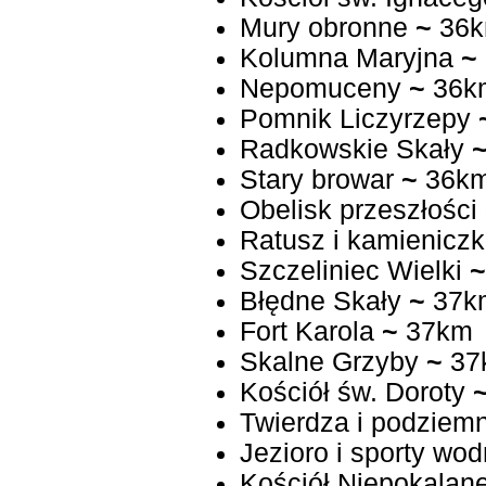
Mury obronne
~
36
Kolumna Maryjna
~
Nepomuceny
~
36k
Pomnik Liczyrzepy
Radkowskie Skały
Stary browar
~
36k
Obelisk przeszłości
Ratusz i kamieniczk
Szczeliniec Wielki
~
Błędne Skały
~
37k
Fort Karola
~
37km
Skalne Grzyby
~
37
Kościół św. Doroty
Twierdza i podziemn
Jezioro i sporty wo
Kościół Niepokalan