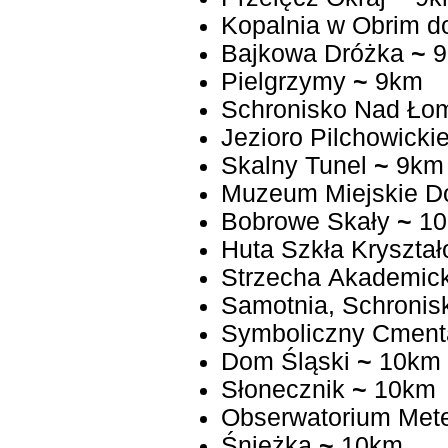
Kopalnia w Obrim d
Bajkowa Dróżka
~
9
Pielgrzymy
~
9km
Schronisko Nad Ło
Jezioro Pilchowicki
Skalny Tunel
~
9km
Muzeum Miejskie D
Bobrowe Skały
~
10
Huta Szkła Kryształ
Strzecha Akademic
Samotnia, Schronis
Symboliczny Cmenta
Dom Śląski
~
10km
Słonecznik
~
10km
Obserwatorium Mete
Śnieżka
~
10km