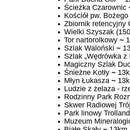
Ścieżka Czarownic
Kościół pw. Bożego 
Zbiornik retencyjny
Wielki Szyszak (150
Tor nartorolkowy
~
1
Szlak Waloński
~
1
Szlak „Wędrówka z 
Magiczny Szlak Du
Śnieżne Kotły
~
13
Młyn Łukasza
~
13
Ludzie z żelaza - r
Rodzinny Park Roz
Skwer Radiowej Trój
Park linowy Trolland
Muzeum Mineralogi
Białe Skały
~
13km