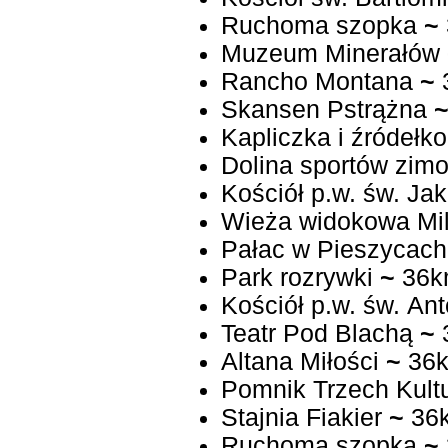
Ruchoma szopka
~
Muzeum Minerałów
Rancho Montana
~
Skansen Pstrążna
Kapliczka i źródełko
Dolina sportów zim
Kościół p.w. św. Ja
Wieża widokowa Mi
Pałac w Pieszycach
Park rozrywki
~
36k
Kościół p.w. św. An
Teatr Pod Blachą
~
Altana Miłości
~
36
Pomnik Trzech Kult
Stajnia Fiakier
~
36
Ruchoma szopka
~