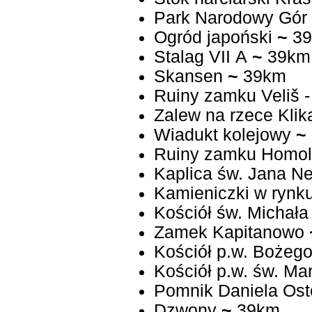
Park Narodowy Gór
Ogród japoński
~
39
Stalag VII A
~
39km
Skansen
~
39km
Ruiny zamku Veliš -
Zalew na rzece Kli
Wiadukt kolejowy
~
Ruiny zamku Homo
Kaplica św. Jana 
Kamieniczki w rynk
Kościół św. Michała
Zamek Kapitanowo
Kościół p.w. Bożego
Kościół p.w. św. Ma
Pomnik Daniela Ost
Dzwony
~
39km