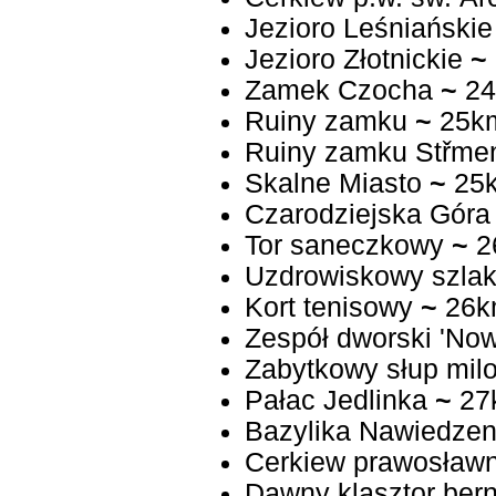
Jezioro Leśniańskie
Jezioro Złotnickie
~
Zamek Czocha
~
24
Ruiny zamku
~
25k
Ruiny zamku Střme
Skalne Miasto
~
25
Czarodziejska Góra
Tor saneczkowy
~
2
Uzdrowiskowy szlak 
Kort tenisowy
~
26k
Zespół dworski 'No
Zabytkowy słup mil
Pałac Jedlinka
~
27
Bazylika Nawiedzen
Cerkiew prawosław
Dawny klasztor ber