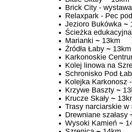
Relaxpark - Pec po
Jezioro Bukówka
~
Ścieżka edukacyjna 
Marianki
~
13km
Źródła Łaby
~
13km
Karkonoskie Centru
Kolej linowa na Szr
Schronisko Pod Ła
Kolejka Karkonosz 
Krzywe Baszty
~
13
Krucze Skały
~
13k
Trasy narciarskie w
Drewniane szałasy
Wysoki Kamień
~
1
Szrenica
~
14km