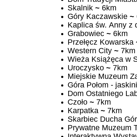
Skalnik
~
6km
Góry Kaczawskie
~
Kaplica św. Anny z
Grabowiec
~
6km
Przełęcz Kowarska
Western City
~
7km
Wieża Książęca w S
Uroczysko
~
7km
Miejskie Muzeum Z
Góra Połom - jaskin
Dom Ostatniego Lab
Czoło
~
7km
Karpatka
~
7km
Skarbiec Ducha Gór 
Prywatne Muzeum Te
Interaktywna Wyst