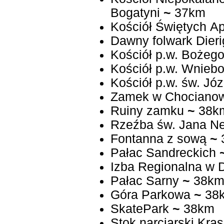
Bogatyni
~
37km
Kościół Świętych Ap
Dawny folwark Dieri
Kościół p.w. Bożego
Kościół p.w. Wniebo
Kościół p.w. św. J
Zamek w Chocianow
Ruiny zamku
~
38k
Rzeźba św. Jana 
Fontanna z sową
~
Pałac Sandreckich
Izba Regionalna w D
Pałac Sarny
~
38k
Góra Parkowa
~
38
SkatePark
~
38km
Stok narciarski Kras