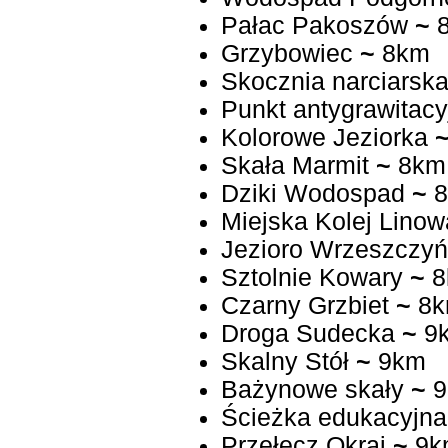
Pałac Pakoszów
~
8
Grzybowiec
~
8km
Skocznia narciars
Punkt antygrawitac
Kolorowe Jeziorka
Skała Marmit
~
8km
Dziki Wodospad
~
8
Miejska Kolej Linow
Jezioro Wrzeszczyń
Sztolnie Kowary
~
8
Czarny Grzbiet
~
8k
Droga Sudecka
~
9
Skalny Stół
~
9km
Bażynowe skały
~
9
Ścieżka edukacyjna 
Przełęcz Okraj
~
9k