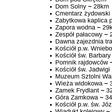
Dom Solny
~
28km
Cmentarz żydowski
Zabytkowa kaplica 
Zapora wodna
~
29
Zespół pałacowy
~
Dawna zajezdnia t
Kościół p.w. Wniebo
Kościół św. Barbary 
Pomnik rajdowców
Kościół św. Jadwigi
Muzeum Sztolni Wa
Wieża widokowa
~
Zamek Frydlant
~
3
Góra Zamkowa
~
34
Kościół p.w. św. Jó
Wiadukt kolejowy
~