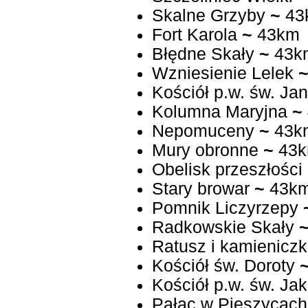
Skalne Grzyby
~
43
Fort Karola
~
43km
Błędne Skały
~
43k
Wzniesienie Lelek
Kościół p.w. św. Jan
Kolumna Maryjna
~
Nepomuceny
~
43k
Mury obronne
~
43
Obelisk przeszłości
Stary browar
~
43k
Pomnik Liczyrzepy
Radkowskie Skały
Ratusz i kamieniczk
Kościół św. Doroty
Kościół p.w. św. Ja
Pałac w Pieszycach