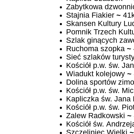
Zabytkowa dzwonni
Stajnia Fiakier
~
41
Skansen Kultury Lu
Pomnik Trzech Kult
Szlak ginących za
Ruchoma szopka
~
Sieć szlaków turyst
Kościół p.w. św. Jan
Wiadukt kolejowy
~
Dolina sportów zim
Kościół p.w. św. Mi
Kapliczka św. Jan
Kościół p.w. św. Pio
Zalew Radkowski
~
Kościół św. Andrzej
Szczeliniec Wielki
~