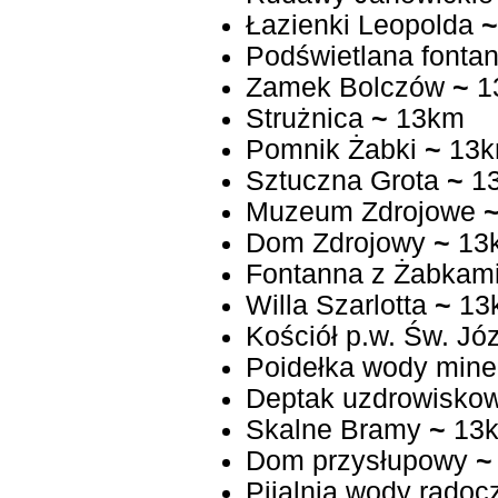
Łazienki Leopolda
~
Podświetlana fonta
Zamek Bolczów
~
1
Strużnica
~
13km
Pomnik Żabki
~
13
Sztuczna Grota
~
1
Muzeum Zdrojowe
Dom Zdrojowy
~
13
Fontanna z Żabkam
Willa Szarlotta
~
13
Kościół p.w. Św. J
Poidełka wody mine
Deptak uzdrowisko
Skalne Bramy
~
13
Dom przysłupowy
~
Pijalnia wody radoc