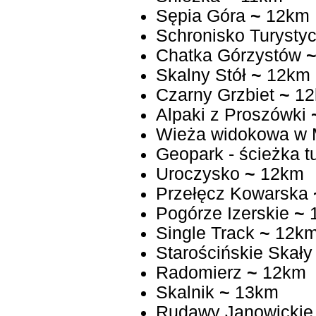
Sępia Góra
~
12km
Schronisko Turysty
Chatka Górzystów
Skalny Stół
~
12km
Czarny Grzbiet
~
12
Alpaki z Proszówki
Wieża widokowa w 
Geopark - ścieżka t
Uroczysko
~
12km
Przełęcz Kowarska
Pogórze Izerskie
~
Single Track
~
12k
Starościńskie Skały
Radomierz
~
12km
Skalnik
~
13km
Rudawy Janowickie