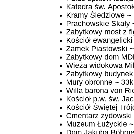
Katedra św. Apostoł
Kramy Śledziowe
~
Prachowskie Skały
Zabytkowy most z f
Kościół ewangelicki
Zamek Piastowski
~
Zabytkowy dom MD
Wieża widokowa Mi
Zabytkowy budynek
Mury obronne
~
33
Willa barona von Ri
Kościół p.w. św. Ja
Kościół Świętej Trój
Cmentarz żydowski
Muzeum Łużyckie
~
Dom Jakuba Böhm