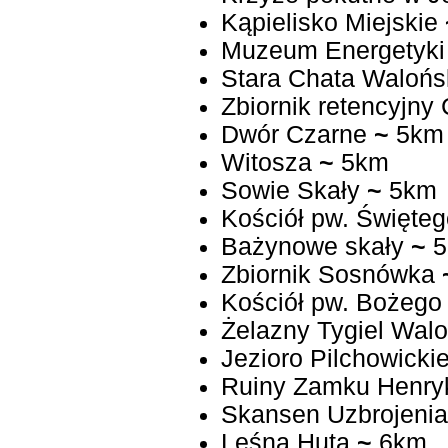
Kąpielisko Miejskie
Muzeum Energetyki
Stara Chata Walońs
Zbiornik retencyjny
Dwór Czarne
~
5km
Witosza
~
5km
Sowie Skały
~
5km
Kościół pw. Święte
Bażynowe skały
~
5
Zbiornik Sosnówka
Kościół pw. Bożego 
Żelazny Tygiel Walo
Jezioro Pilchowicki
Ruiny Zamku Henry
Skansen Uzbrojenia
Leśna Huta
~
6km