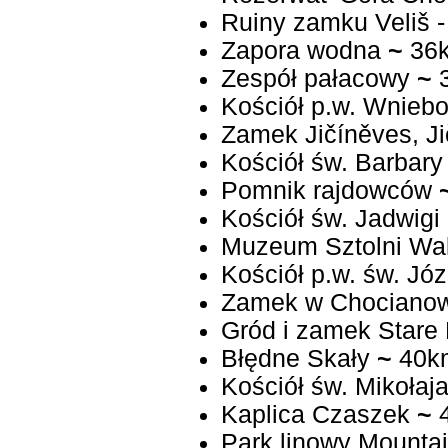
Ruiny zamku Veliš -
Zapora wodna
~
36
Zespół pałacowy
~
Kościół p.w. Wniebo
Zamek Jičíněves, J
Kościół św. Barbary 
Pomnik rajdowców
Kościół św. Jadwigi
Muzeum Sztolni Wa
Kościół p.w. św. J
Zamek w Chocianow
Gród i zamek Stare 
Błędne Skały
~
40k
Kościół św. Mikołaj
Kaplica Czaszek
~
Park linowy Mounta