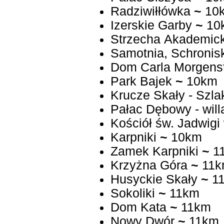
Radziwiłłówka
~
10
Izerskie Garby
~
10
Strzecha Akademic
Samotnia, Schronis
Dom Carla Morgens
Park Bajek
~
10km
Krucze Skały - Szla
Pałac Dębowy - will
Kościół św. Jadwigi
Karpniki
~
10km
Zamek Karpniki
~
1
Krzyżna Góra
~
11k
Husyckie Skały
~
1
Sokoliki
~
11km
Dom Kata
~
11km
Nowy Dwór
~
11km