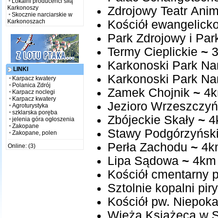
Lokalni producenci siłą
Karkonoszy
Zdrojowy Teatr Anim
Skocznie narciarskie w
Karkonoszach
Kościół ewangelicko
Park Zdrojowy i Par
Termy Cieplickie
~
3
Karkonoski Park N
LINKI
Karkonoski Park N
Karpacz kwatery
Polanica Zdrój
Zamek Chojnik
~
4
Karpacz noclegi
Karpacz kwatery
Jezioro Wrzeszczyń
Agroturystyka
szklarska poręba
Zbójeckie Skały
~
4
jelenia góra ogłoszenia
Zakopane
Stawy Podgórzyńsk
Zakopane, polen
Perła Zachodu
~
4k
Online: (3)
Lipa Sądowa
~
4km
Kościół cmentarny 
Sztolnie kopalni piry
Kościół pw. Niepok
Wieża Książęca w S