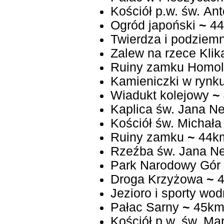
Kościół p.w. św. An
Ogród japoński
~
44
Twierdza i podziemn
Zalew na rzece Kli
Ruiny zamku Homo
Kamieniczki w rynk
Wiadukt kolejowy
~
Kaplica św. Jana 
Kościół św. Michała
Ruiny zamku
~
44k
Rzeźba św. Jana 
Park Narodowy Gór
Droga Krzyżowa
~
4
Jezioro i sporty wo
Pałac Sarny
~
45k
Kościół p.w. św. Ma