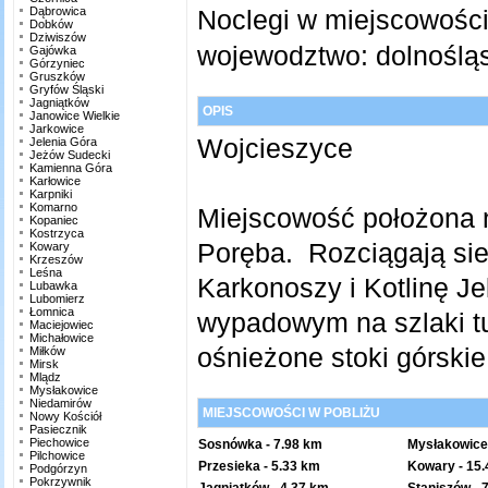
Dąbrowica
Noclegi w miejscowośc
Dobków
Dziwiszów
wojewodztwo:
dolnoślą
Gajówka
Górzyniec
Gruszków
Gryfów Śląski
Jagniątków
OPIS
Janowice Wielkie
Jarkowice
Wojcieszyce
Jelenia Góra
Jeżów Sudecki
Kamienna Góra
Karłowice
Karpniki
Komarno
Miejscowość położona n
Kopaniec
Kostrzyca
Poręba. Rozciągają sie
Kowary
Krzeszów
Leśna
Karkonoszy i Kotlinę J
Lubawka
Lubomierz
Łomnica
wypadowym na szlaki tu
Maciejowiec
Michałowice
ośnieżone stoki górskie
Miłków
Mirsk
Mlądz
Mysłakowice
Niedamirów
MIEJSCOWOŚCI W POBLIŻU
Nowy Kościół
Pasiecznik
Piechowice
Sosnówka
- 7.98 km
Mysłakowice
Pilchowice
Przesieka
- 5.33 km
Kowary
- 15
Podgórzyn
Pokrzywnik