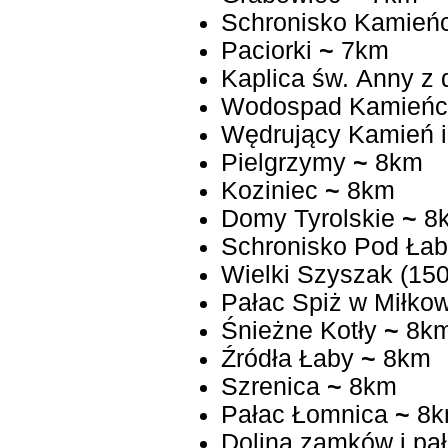
Schronisko Kamień
Paciorki
~
7km
Kaplica św. Anny z
Wodospad Kamieńc
Wędrujący Kamień i
Pielgrzymy
~
8km
Koziniec
~
8km
Domy Tyrolskie
~
8
Schronisko Pod Ła
Wielki Szyszak (150
Pałac Spiż w Miłkow
Śnieżne Kotły
~
8k
Źródła Łaby
~
8km
Szrenica
~
8km
Pałac Łomnica
~
8k
Dolina zamków i pał