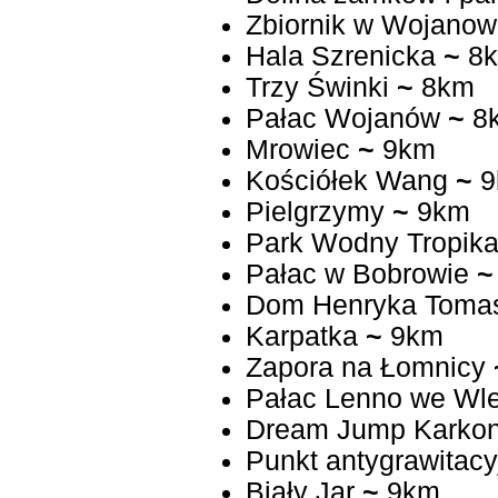
Zbiornik w Wojanow
Hala Szrenicka
~
8
Trzy Świnki
~
8km
Pałac Wojanów
~
8
Mrowiec
~
9km
Kościółek Wang
~
9
Pielgrzymy
~
9km
Park Wodny Tropika
Pałac w Bobrowie
~
Dom Henryka Toma
Karpatka
~
9km
Zapora na Łomnicy
Pałac Lenno we Wle
Dream Jump Karko
Punkt antygrawitac
Biały Jar
~
9km