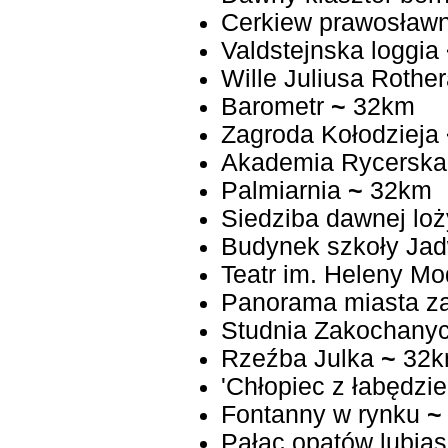
Cerkiew prawosław
Valdstejnska loggia
Wille Juliusa Rothe
Barometr
~
32km
Zagroda Kołodzieja
Akademia Rycerska
Palmiarnia
~
32km
Siedziba dawnej lo
Budynek szkoły Jad
Teatr im. Heleny Mo
Panorama miasta za
Studnia Zakochany
Rzeźba Julka
~
32k
'Chłopiec z łabędzie
Fontanny w rynku
~
Pałac opatów lubiąs