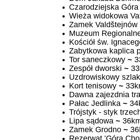
Czarodziejska Góra
Wieża widokowa Val
Zamek Valdštejnów
Muzeum Regionalne 
Kościół św. Ignaceg
Zabytkowa kaplica 
Tor saneczkowy
~
3
Zespół dworski
~
33
Uzdrowiskowy szlak 
Kort tenisowy
~
33k
Dawna zajezdnia t
Pałac Jedlinka
~
34
Trójstyk - styk trze
Lipa sądowa
~
36k
Zamek Grodno
~
36
Rezerwat 'Góra Cho