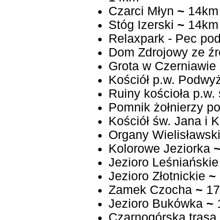
Czarci Młyn
~
14km
Stóg Izerski
~
14km
Relaxpark - Pec po
Dom Zdrojowy ze źr
Grota w Czerniawie 
Kościół p.w. Podwy
Ruiny kościoła p.w.
Pomnik żołnierzy po
Kościół św. Jana i 
Organy Wielisławsk
Kolorowe Jeziorka
Jezioro Leśniańskie
Jezioro Złotnickie
~
Zamek Czocha
~
17
Jezioro Bukówka
~
Czarnogórska trasa