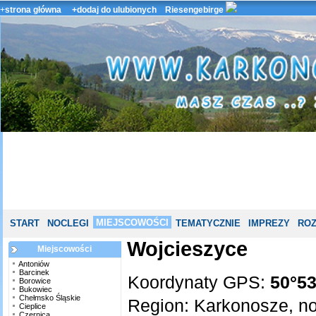
+
strona główna
+dodaj do ulubionych
Riesengebirge
MIEJSCOWOŚCI
START
NOCLEGI
TEMATYCZNIE
IMPREZY
ROZ
Wojcieszyce
Miejscowości
Antoniów
Barcinek
Koordynaty GPS:
50°53
Borowice
Bukowiec
Chełmsko Śląskie
Region:
Karkonosze
,
no
Cieplice
Czernica