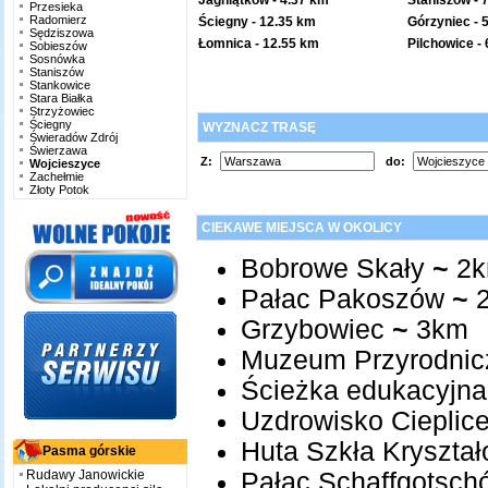
Jagniątków
- 4.37 km
Staniszów
- 
Przesieka
Radomierz
Ściegny
- 12.35 km
Górzyniec
- 
Sędziszowa
Łomnica
- 12.55 km
Pilchowice
- 
Sobieszów
Sosnówka
Staniszów
Stankowice
Stara Białka
Strzyżowiec
Ściegny
WYZNACZ TRASĘ
Świeradów Zdrój
Świerzawa
Z:
do:
Wojcieszyce
Zachełmie
Złoty Potok
CIEKAWE MIEJSCA W OKOLICY
Bobrowe Skały
~
2
Pałac Pakoszów
~
2
Grzybowiec
~
3km
Muzeum Przyrodni
Ścieżka edukacyjna 
Uzdrowisko Cieplic
Huta Szkła Kryształ
Pasma górskie
Rudawy Janowickie
Pałac Schaffgotsch