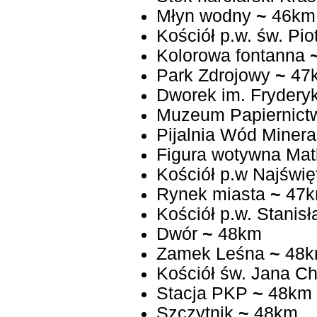
Młyn wodny
~
46km
Kościół p.w. św. Pio
Kolorowa fontanna
Park Zdrojowy
~
47
Dworek im. Frydery
Muzeum Papiernictw
Pijalnia Wód Minera
Figura wotywna Matk
Kościół p.w Najświ
Rynek miasta
~
47
Kościół p.w. Stanis
Dwór
~
48km
Zamek Leśna
~
48k
Kościół św. Jana Ch
Stacja PKP
~
48km
Szczytnik
~
48km