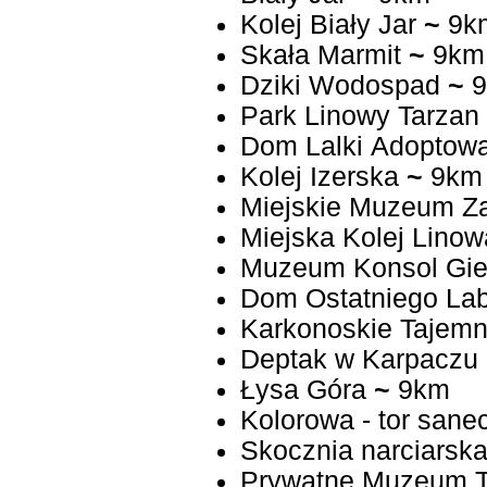
Kolej Biały Jar
~
9k
Skała Marmit
~
9km
Dziki Wodospad
~
9
Park Linowy Tarzan
Dom Lalki Adoptow
Kolej Izerska
~
9km
Miejskie Muzeum Z
Miejska Kolej Linow
Muzeum Konsol Gie
Dom Ostatniego Lab
Karkonoskie Tajemn
Deptak w Karpaczu
Łysa Góra
~
9km
Kolorowa - tor san
Skocznia narciars
Prywatne Muzeum Te