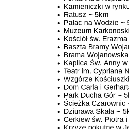
Kamieniczki w rynk
Ratusz
~
5km
Pałac na Wodzie
~
Muzeum Karkonosk
Kościół św. Erazma
Baszta Bramy Woja
Brama Wojanowska
Kaplica Św. Anny w 
Teatr im. Cypriana 
Wzgórze Kościuszk
Dom Carla i Gerha
Park Ducha Gór
~
5
Ścieżka Czarownic
Dziurawa Skała
~
5
Cerkiew św. Piotra 
Krzyże pokutne w Je