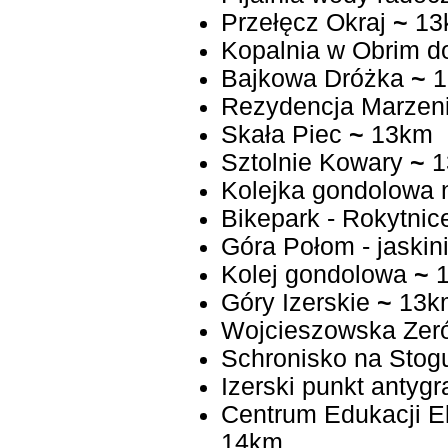
Przełęcz Okraj
~
13
Kopalnia w Obrim d
Bajkowa Dróżka
~
1
Rezydencja Marzen
Skała Piec
~
13km
Sztolnie Kowary
~
1
Kolejka gondolowa 
Bikepark - Rok
Góra Połom - jaskin
Kolej gondolowa
~
1
Góry Izerskie
~
13k
Wojcieszowska Ze
Schronisko na Stog
Izerski punkt antygr
Centrum Edukacji E
14km