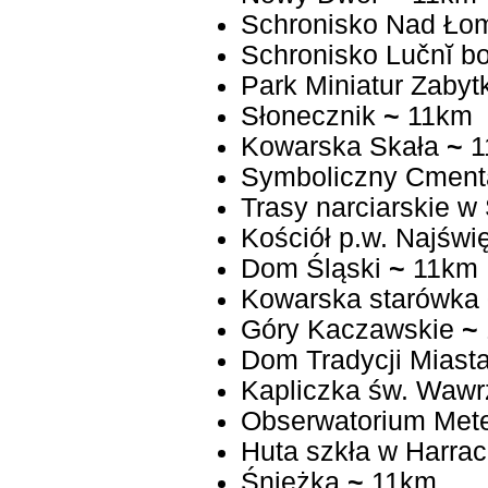
Schronisko Nad Ło
Schronis
Park Miniatur Zaby
Słonecznik
~
11km
Kowarska Skała
~
1
Symboliczny Cmenta
Trasy narciarskie w
Kościół p.w. Najświ
Dom Śląski
~
11km
Kowarska starówka
Góry Kaczawskie
~
Dom Tradycji Miast
Kapliczka św. Wawr
Obserwatorium Mete
Huta szkła w Harrac
Śnieżka
~
11km