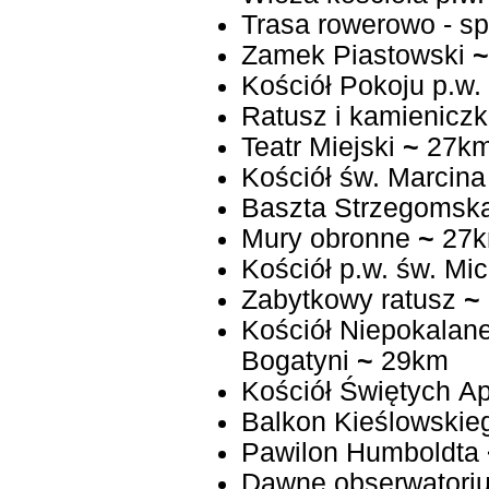
Trasa rowerowo - spa
Zamek Piastowski
~
Kościół Pokoju p.w
Ratusz i kamieniczk
Teatr Miejski
~
27k
Kościół św. Marcina
Baszta Strzegomsk
Mury obronne
~
27
Kościół p.w. św. Mi
Zabytkowy ratusz
~
Kościół Niepokalan
Bogatyni
~
29km
Kościół Świętych Ap
Balkon Kieślowskie
Pawilon Humboldta
Dawne obserwatori