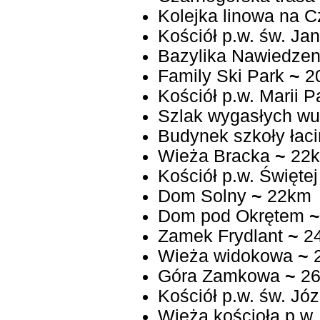
Kolejka linowa na 
Kościół p.w. św. Jan
Bazylika Nawiedzen
Family Ski Park
~
2
Kościół p.w. Marii 
Szlak wygasłych w
Budynek szkoły łaci
Wieża Bracka
~
22
Kościół p.w. Świętej
Dom Solny
~
22km
Dom pod Okrętem
~
Zamek Frydlant
~
2
Wieża widokowa
~
Góra Zamkowa
~
26
Kościół p.w. św. Jó
Wieża kościoła p.w