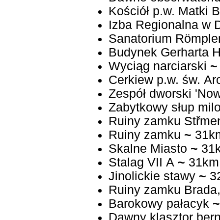
Kościół p.w. Matki 
Izba Regionalna w D
Sanatorium Römple
Budynek Gerharta 
Wyciąg narciarski
~
Cerkiew p.w. św. Ar
Zespół dworski 'No
Zabytkowy słup mil
Ruiny zamku Střme
Ruiny zamku
~
31k
Skalne Miasto
~
31
Stalag VII A
~
31km
Jinolickie stawy
~
3
Ruiny zamku Brada,
Barokowy pałacyk
~
Dawny klasztor ber