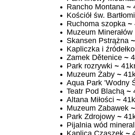
Rancho Montana
~
Kościół św. Bartłomi
Ruchoma szopka
~
Muzeum Minerałów
Skansen Pstrążna
Kapliczka i źródełko
Zamek Dětenice
~
4
Park rozrywki
~
41k
Muzeum Żaby
~
41
Aqua Park 'Wodny Ś
Teatr Pod Blachą
~
Altana Miłości
~
41
Muzeum Zabawek
Park Zdrojowy
~
41
Pijalnia wód minera
Kaplica Czaszek
~