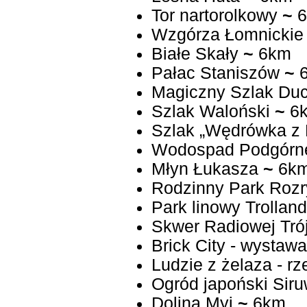
Tor nartorolkowy
~
6
Wzgórza Łomnickie
Białe Skały
~
6km
Pałac Staniszów
~
6
Magiczny Szlak Du
Szlak Waloński
~
6
Szlak „Wędrówka z 
Wodospad Podgórn
Młyn Łukasza
~
6k
Rodzinny Park Roz
Park linowy Trolland
Skwer Radiowej Trój
Ludzie z żelaza - r
Ogród japoński Siru
Dolina Myi
~
6km