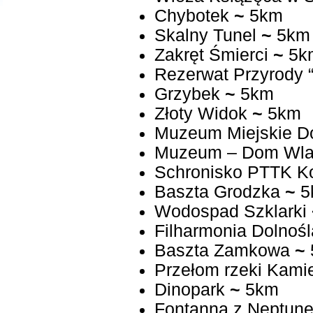
Chybotek
~
5km
Skalny Tunel
~
5km
Zakręt Śmierci
~
5k
Rezerwat Przyrody 
Grzybek
~
5km
Złoty Widok
~
5km
Muzeum Miejskie D
Muzeum – Dom Wlas
Schronisko PTTK 
Baszta Grodzka
~
5
Wodospad Szklarki
Filharmonia Dolnoś
Baszta Zamkowa
~
Przełom rzeki Kami
Dinopark
~
5km
Fontanna z Neptun