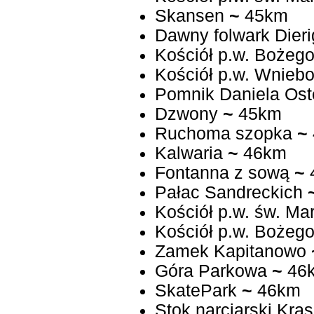
Skansen
~
45km
Dawny folwark Dieri
Kościół p.w. Bożego
Kościół p.w. Wniebo
Pomnik Daniela Ost
Dzwony
~
45km
Ruchoma szopka
~
Kalwaria
~
46km
Fontanna z sową
~
Pałac Sandreckich
Kościół p.w. św. Ma
Kościół p.w. Bożego
Zamek Kapitanowo
Góra Parkowa
~
46
SkatePark
~
46km
Stok narciarski Kras