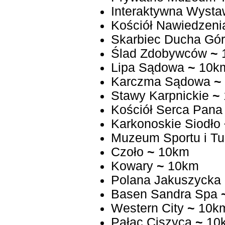
Interaktywna Wyst
Kościół Nawiedzen
Skarbiec Ducha Gór 
Ślad Zdobywców
~
Lipa Sądowa
~
10k
Karczma Sądowa
~
Stawy Karpnickie
~
Kościół Serca Pana
Karkonoskie Siodło
Muzeum Sportu i Tur
Czoło
~
10km
Kowary
~
10km
Polana Jakuszycka
Basen Sandra Spa
Western City
~
10k
Pałac Ciszyca
~
10