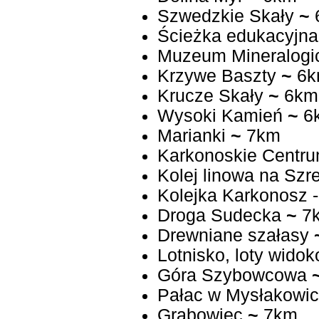
Szwedzkie Skały
~
Ścieżka edukacyjna 
Muzeum Mineralogi
Krzywe Baszty
~
6k
Krucze Skały
~
6km
Wysoki Kamień
~
6
Marianki
~
7km
Karkonoskie Centru
Kolej linowa na Szr
Kolejka Karkonosz 
Droga Sudecka
~
7
Drewniane szałasy
Lotnisko, loty wido
Góra Szybowcowa
Pałac w Mysłakowi
Grabowiec
~
7km